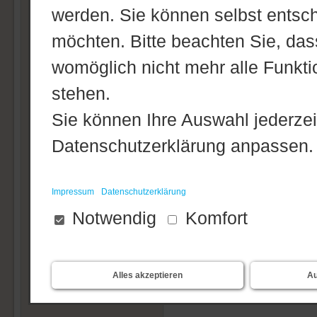
werden. Sie können selbst entsc
Einsatzbericht:
möchten. Bitte beachten Sie, dass
womöglich nicht mehr alle Funktio
Am Freitagnachm
stehen.
einem Hilfeleist
Sie können Ihre Auswahl jederzei
meldete ein 
Datenschutzerklärung anpassen.
ungewöhnliche 
und durch die K
Impressum
Datenschutzerklärung
Notwendig
Komfort
Stadtwerke konn
handelte sich u
daraufhin beende
Alles akzeptieren
Au