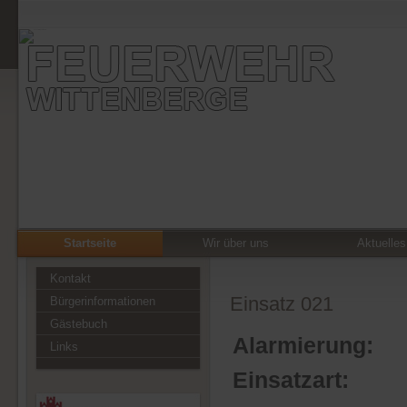
Startseite
Wir über uns
Aktuelles
Kontakt
Einsatz 021
Bürgerinformationen
Gästebuch
Alarmierung:
Links
Einsatzart: