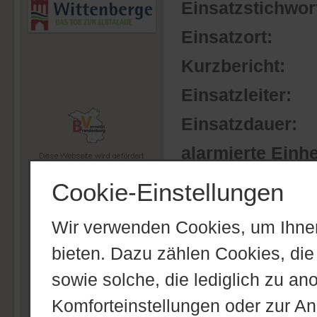
Einsatzstichwor
Einsatzort:
Kurzbericht:
Einsatzleiter:
Einsatzdauer:
alarmierte Einhe
Feuerwehr Witte
Cookie-Einstellungen
Feuerwehr Witte
Wir verwenden Cookies, um Ihnen
Feuerwehr Witte
bieten. Dazu zählen Cookies, die 
Notdienst Wohnu
Stadtwerke Witt
sowie solche, die lediglich zu an
Summe Einheite
Komforteinstellungen oder zur Anz